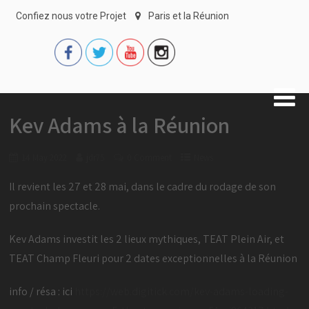
Confiez nous votre Projet
Paris et la Réunion
Kev Adams à la Réunion
14 May 2022
jdr75
0 Comment
News
Il revient les 27 et 28 mai, dans le cadre du rodage de son
prochain spectacle.
Kev Adams investit les 2 lieux mythiques, TEAT Plein Air, et
TEAT Champ Fleuri pour 2 dates exceptionnelles à la Réunion
info / résa : ici
https://web.digitick.com/kev-adams-loading-