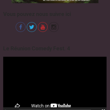
Vous pouvez nous suivre ici
Le Réunion Comedy Fest. 4
Video
Player