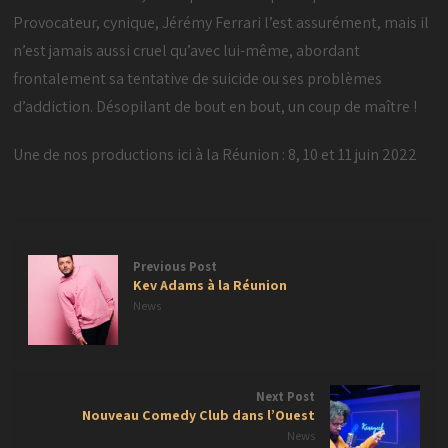
Provocateur, cynique, Jérémy Ferrari l’est assurément, mais il
n’est jamais aussi cruel qu’avec lui-même, abordant
frontalement sa tentative de suicide ou ses problèmes
d’addiction. Désopilant de bout en bout, un coup de maître !
Une de nos productions ici à la Réunion : 8, 10 et 11 juin 2022
Previous Post
Kev Adams à la Réunion
News
Next Post
Nouveau Comedy Club dans l’Ouest
News