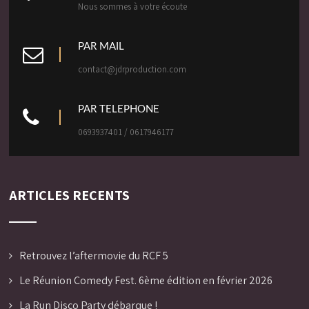
Nous sommes à votre écoute
PAR MAIL
contact@jdrproduction.com
PAR TELEPHONE
0693937401 / 0617946177
ARTICLES RECENTS
Retrouvez l’aftermovie du RCF 5
Le Réunion Comedy Fest. 6ème édition en février 2026
La Run Disco Party débarque !