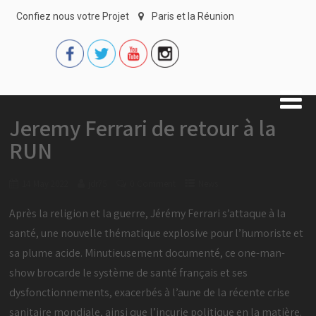
Confiez nous votre Projet
Paris et la Réunion
Jeremy Ferrari de retour à la
RUN
14 May 2022
jdr75
0 Comment
News
Après la religion et la guerre, Jérémy Ferrari s’attaque à la
santé, une nouvelle thématique explosive pour l’humoriste et
sa plume acide. Minutieusement documenté, ce one-man-
show brocarde le système de santé français et ses
dysfonctionnements, exacerbés à l’aune de la récente crise
sanitaire mondiale, ainsi que l’incurie politique en la matière.