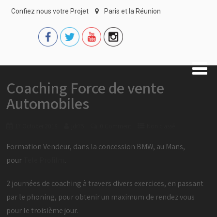
Confiez nous votre Projet
Paris et la Réunion
Coaching Force de vente
Automobiles
17 October 2018
jdr75
0 Comment
Non classé
Formation Vendeur, dans la concession BMW, au Mans,
pour
Tele Profilm
.
2 journées de coaching à travers divers exercices, en passant
par le phoning, pour obtenir un maximum de rendez vous
pour le troisième jour.